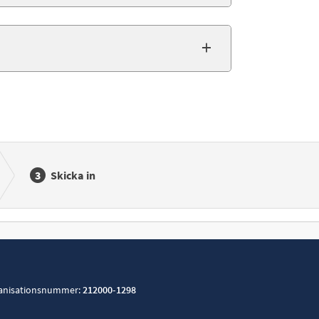
Skicka in
anisationsnummer:
212000-1298