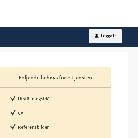
Logga in
u
Följande behövs för e-tjänsten
Utställningsidé
CV
Referensbilder