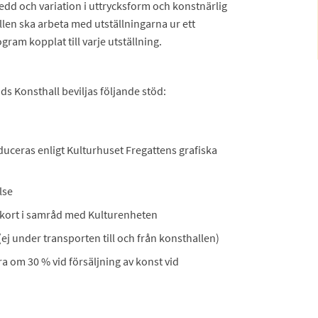
dd och variation i uttrycksform och konstnärlig
en ska arbeta med utställningarna ur ett
ram kopplat till varje utställning.
ds Konsthall beviljas följande stöd:
duceras enligt Kulturhuset Fregattens grafiska
lse
ekort i samråd med Kulturenheten
(ej under transporten till och från konsthallen)
 om 30 % vid försäljning av konst vid