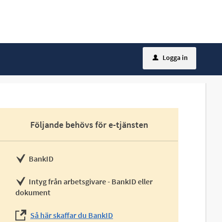
Logga in
u
Följande behövs för e-tjänsten
BankID
Intyg från arbetsgivare - BankID eller
dokument
Så här skaffar du BankID