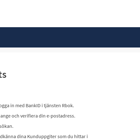
ts
u logga in med BankID i tjänsten Rbok.
 ange och verifiera din e-postadress.
nsökan.
odkänna dina Kunduppgiter som du hittar i