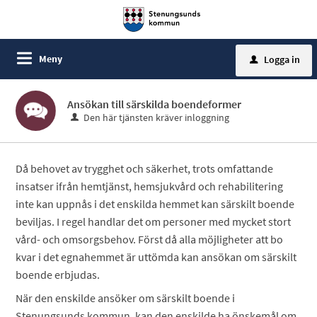
Meny
Logga in
u
Ansökan till särskilda boendeformer
Den här tjänsten kräver inloggning
Då behovet av trygghet och säkerhet, trots omfattande
insatser ifrån hemtjänst, hemsjukvård och rehabilitering
inte kan uppnås i det enskilda hemmet kan särskilt boende
beviljas. I regel handlar det om personer med mycket stort
vård- och omsorgsbehov. Först då alla möjligheter att bo
kvar i det egnahemmet är uttömda kan ansökan om särskilt
boende erbjudas.
När den enskilde ansöker om särskilt boende i
Stenungsunds kommun, kan den enskilde ha önskemål om