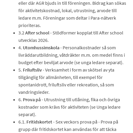
eller där AGR bjuds in till föreningen. Bidrag kan sökas
för aktivitetskostnad, lokal, utrustning, arvode till
ledare m.m. Föreningar som deltar i Para-nätverk
prioriteras.
3.2
After school
- Stödformer kopplat till After school
utvecklas 2026.
4.
Utomhussimskola
- Personalkostnader så som
livräddarutbildning, våtdräkter m.m. om medel finns i
budget efter beviljat arvode (se unga ledare separat).
5.
Friluftsliv
- Verksamhet i form av skötsel av yta
tillgänglig för allmänheten, till exempel för
spontanidrott, friluftsliv eller rekreation, så som
vandringsleder.
6.
Prova på
- Utrustning till utlåning, fika och övriga
kostnader som krävs för aktiviteten (se Unga ledare
separat).
6.1.
Fritidskortet
- Sex veckors prova på - Prova på
grupp där fritidskortet kan användas för att täcka