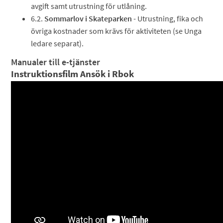
avgift samt utrustning för utlåning.
6.2.
Sommarlov i Skateparken
- Utrustning, fika och
övriga kostnader som krävs för aktiviteten (se Unga
ledare separat).
Manualer till e-tjänster
Instruktionsfilm Ansök i Rbok